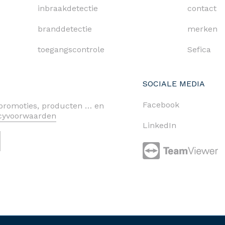
inbraakdetectie
contact
branddetectie
merken
toegangscontrole
Sefica
SOCIALE MEDIA
Facebook
n promoties, producten … en
acyvoorwaarden
LinkedIn