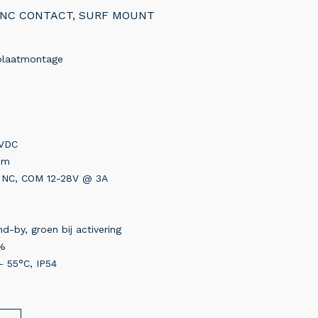
NC CONTACT, SURF MOUNT
plaatmontage
 VDC
mm
, NC, COM 12-28V @ 3A
d-by, groen bij activering
 %
- 55°C, IP54