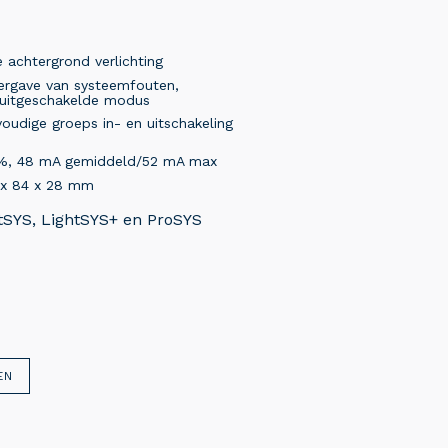
 achtergrond verlichting
eergave van systeemfouten,
/uitgeschakelde modus
oudige groeps in- en uitschakeling
10%, 48 mA gemiddeld/52 mA max
3 x 84 x 28 mm
htSYS, LightSYS+ en ProSYS
EN