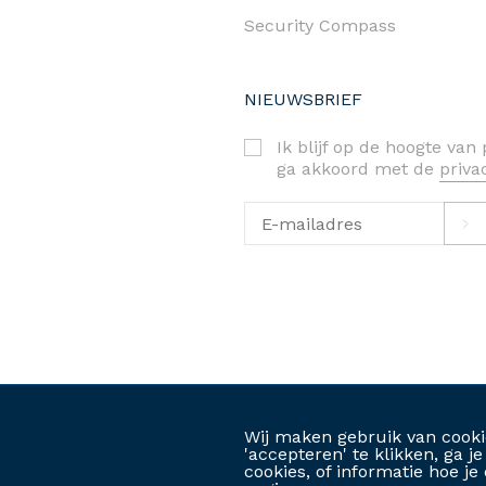
Security Compass
NIEUWSBRIEF
Ik blijf op de hoogte va
ga akkoord met de
priv
priva
©2026. RAS bv-srl
Wij maken gebruik van cooki
'accepteren' te klikken, ga 
cookies, of informatie hoe 