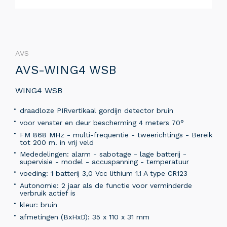
AVS
AVS-WING4 WSB
WING4 WSB
draadloze PIRvertikaal gordijn detector bruin
voor venster en deur bescherming 4 meters 70°
FM 868 MHz - multi-frequentie - tweerichtings - Bereik
tot 200 m. in vrij veld
Mededelingen: alarm - sabotage - lage batterij -
supervisie - model - accuspanning - temperatuur
voeding: 1 batterij 3,0 Vcc lithium 1.1 A type CR123
Autonomie: 2 jaar als de functie voor verminderde
verbruik actief is
kleur: bruin
afmetingen (BxHxD): 35 x 110 x 31 mm