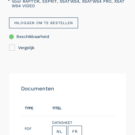
Voor RAPTOR, ESPRIT, XSATWS4, XSATWS4 PRO, XSAT
WS4 VIDEO
INLOGGEN OM TE BESTELLEN
Beschikbaarheid
Vergelijk
Documenten
TYPE
TITEL
DATASHEET
PDF
NL
FR