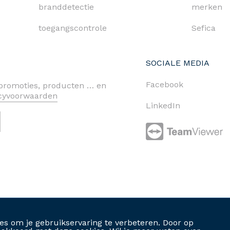
branddetectie
merken
toegangscontrole
Sefica
SOCIALE MEDIA
Facebook
n promoties, producten … en
acyvoorwaarden
LinkedIn
cy policy
cookies
algemene voorwaarden
es om je gebruikservaring te verbeteren. Door op