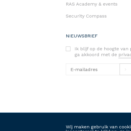
RAS Academy & events
Security Compass
NIEUWSBRIEF
Ik blijf op de hoogte va
ga akkoord met de
priv
priva
©2026. RAS bv-srl
Wij maken gebruik van cooki