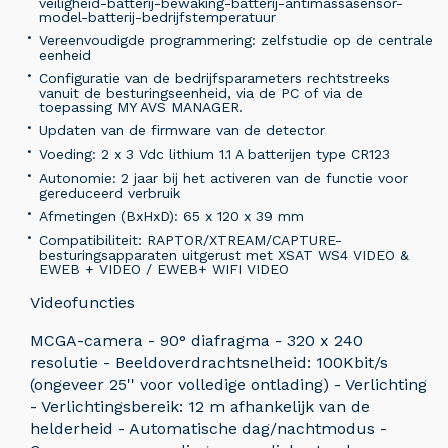
veiligheid-batterij-bewaking-batterij-antimassasensor-
model-batterij-bedrijfstemperatuur
Vereenvoudigde programmering: zelfstudie op de centrale
eenheid
Configuratie van de bedrijfsparameters rechtstreeks
vanuit de besturingseenheid, via de PC of via de
toepassing MY AVS MANAGER.
Updaten van de firmware van de detector
Voeding: 2 x 3 Vdc lithium 1.1 A batterijen type CR123
Autonomie: 2 jaar bij het activeren van de functie voor
gereduceerd verbruik
Afmetingen (BxHxD): 65 x 120 x 39 mm
Compatibiliteit: RAPTOR/XTREAM/CAPTURE-
besturingsapparaten uitgerust met XSAT WS4 VIDEO &
EWEB + VIDEO / EWEB+ WIFI VIDEO
Videofuncties
MCGA-camera - 90° diafragma - 320 x 240
resolutie - Beeldoverdrachtsnelheid: 100Kbit/s
(ongeveer 25'' voor volledige ontlading) - Verlichting
- Verlichtingsbereik: 12 m afhankelijk van de
helderheid - Automatische dag/nachtmodus -