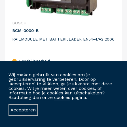
BOSCH
BCM-0000-B
RAILMODULE MET BATTERIJLADER EN54-4/A2:2006
Beschikbaarheid
Vergelijk
Wij maken gebruik van cookies om je
gebruikservaring te verbeteren. Door op
'accepteren' te klikken, ga je akkoord met deze
cookies. Wil je meer weten over cookies, of
informatie hoe je cookies kan uitschakelen?
INLOGGEN OM TE BESTELLEN
Raadpleeg dan onze
cookies
pagina.
Accepteren
GEPERSONALISEERDE WEBSITE